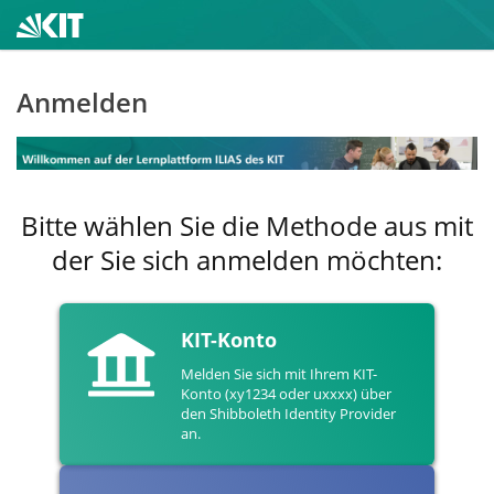
Anmelden
Bitte wählen Sie die Methode aus mit
der Sie sich anmelden möchten:
KIT-Konto
Melden Sie sich mit Ihrem KIT-
Konto (xy1234 oder uxxxx) über
den Shibboleth Identity Provider
an.