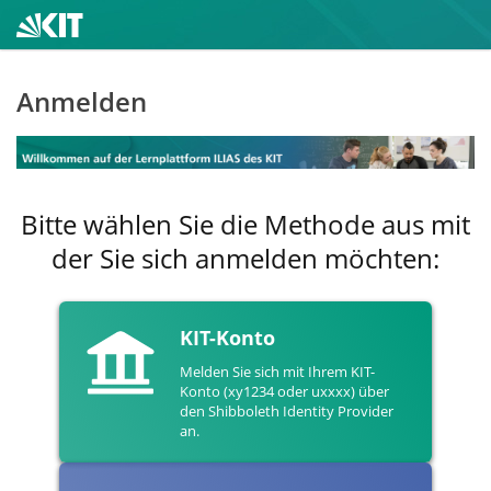
Anmelden
Bitte wählen Sie die Methode aus mit
der Sie sich anmelden möchten:
KIT-Konto
Melden Sie sich mit Ihrem KIT-
Konto (xy1234 oder uxxxx) über
den Shibboleth Identity Provider
an.