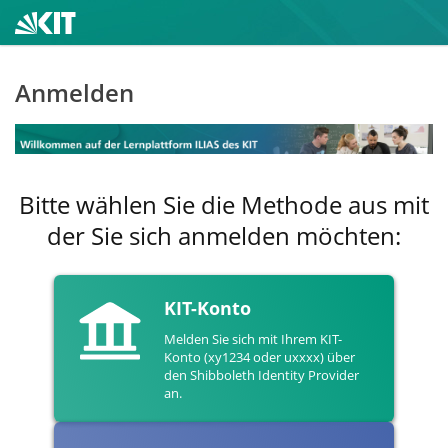
Anmelden
Bitte wählen Sie die Methode aus mit
der Sie sich anmelden möchten:
KIT-Konto
Melden Sie sich mit Ihrem KIT-
Konto (xy1234 oder uxxxx) über
den Shibboleth Identity Provider
an.