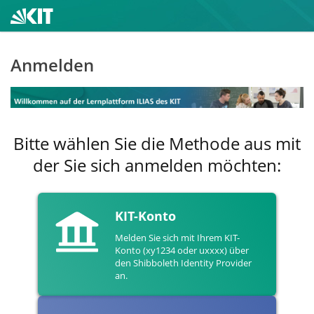
Anmelden
Bitte wählen Sie die Methode aus mit
der Sie sich anmelden möchten:
KIT-Konto
Melden Sie sich mit Ihrem KIT-
Konto (xy1234 oder uxxxx) über
den Shibboleth Identity Provider
an.