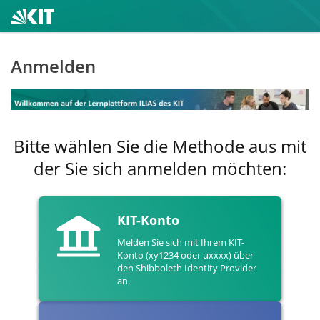
Anmelden
Bitte wählen Sie die Methode aus mit
der Sie sich anmelden möchten:
KIT-Konto
Melden Sie sich mit Ihrem KIT-
Konto (xy1234 oder uxxxx) über
den Shibboleth Identity Provider
an.