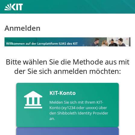
Anmelden
Bitte wählen Sie die Methode aus mit
der Sie sich anmelden möchten:
KIT-Konto
Melden Sie sich mit Ihrem KIT-
Konto (xy1234 oder uxxxx) über
den Shibboleth Identity Provider
an.