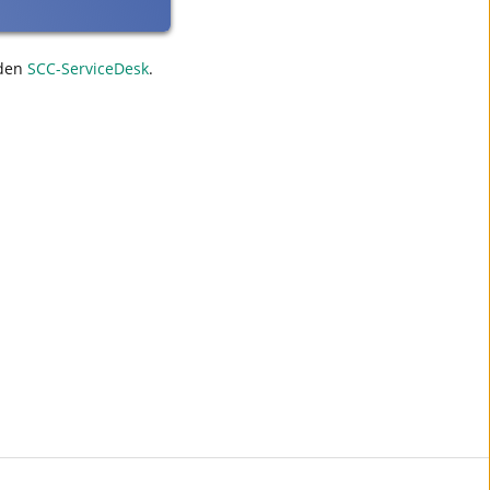
den
SCC-ServiceDesk
.