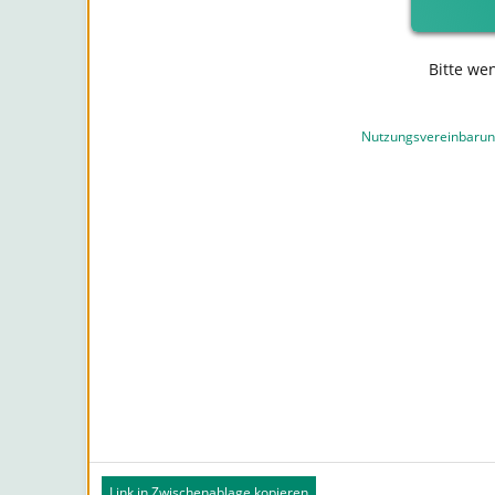
Bitte we
Nutzungsvereinbaru
Link in Zwischenablage kopieren