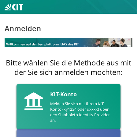
Anmelden
Bitte wählen Sie die Methode aus mit
der Sie sich anmelden möchten:
KIT-Konto
Melden Sie sich mit Ihrem KIT-
Konto (xy1234 oder uxxxx) über
den Shibboleth Identity Provider
an.