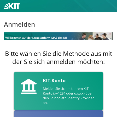
Anmelden
Bitte wählen Sie die Methode aus mit
der Sie sich anmelden möchten:
KIT-Konto
Melden Sie sich mit Ihrem KIT-
Konto (xy1234 oder uxxxx) über
den Shibboleth Identity Provider
an.