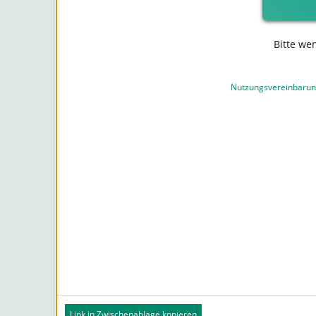
Bitte we
Nutzungsvereinbaru
Link in Zwischenablage kopieren