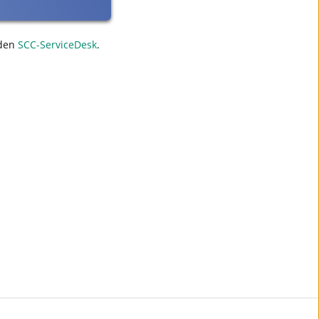
den
SCC-ServiceDesk
.