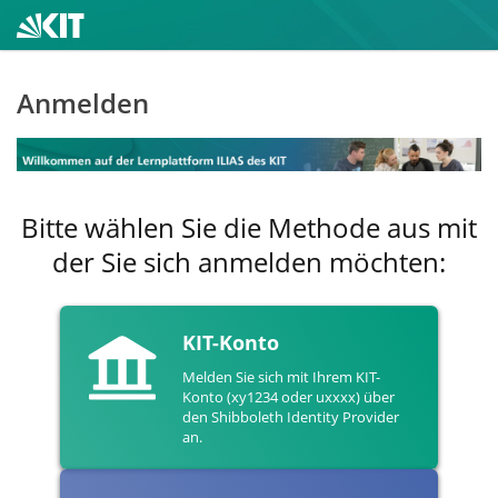
Anmelden
Bitte wählen Sie die Methode aus mit
der Sie sich anmelden möchten:
KIT-Konto
Melden Sie sich mit Ihrem KIT-
Konto (xy1234 oder uxxxx) über
den Shibboleth Identity Provider
an.