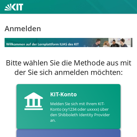
Anmelden
Bitte wählen Sie die Methode aus mit
der Sie sich anmelden möchten:
KIT-Konto
Melden Sie sich mit Ihrem KIT-
Konto (xy1234 oder uxxxx) über
den Shibboleth Identity Provider
an.