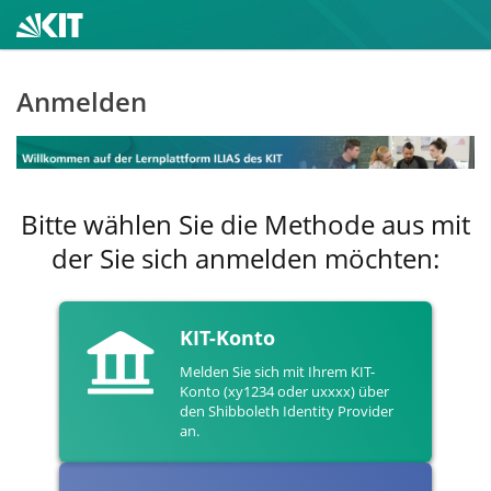
Anmelden
Bitte wählen Sie die Methode aus mit
der Sie sich anmelden möchten:
KIT-Konto
Melden Sie sich mit Ihrem KIT-
Konto (xy1234 oder uxxxx) über
den Shibboleth Identity Provider
an.