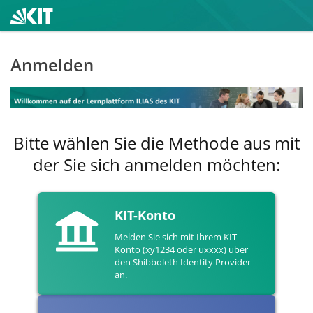
Anmelden
Bitte wählen Sie die Methode aus mit
der Sie sich anmelden möchten:
KIT-Konto
Melden Sie sich mit Ihrem KIT-
Konto (xy1234 oder uxxxx) über
den Shibboleth Identity Provider
an.