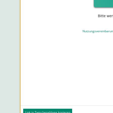
Bitte we
Nutzungsvereinbaru
Link in Zwischenablage kopieren