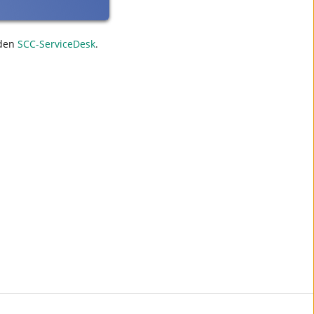
den
SCC-ServiceDesk
.