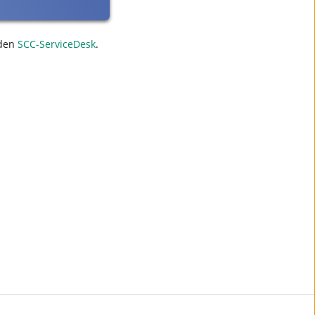
den
SCC-ServiceDesk
.