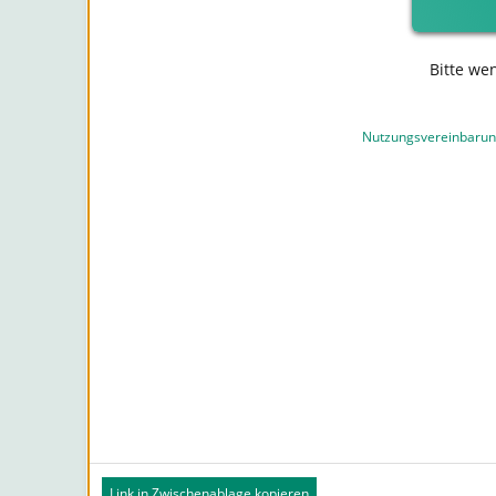
Bitte we
Nutzungsvereinbaru
Link in Zwischenablage kopieren