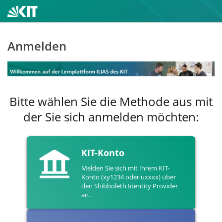
Anmelden
Bitte wählen Sie die Methode aus mit
der Sie sich anmelden möchten:
KIT-Konto
Melden Sie sich mit Ihrem KIT-
Konto (xy1234 oder uxxxx) über
den Shibboleth Identity Provider
an.