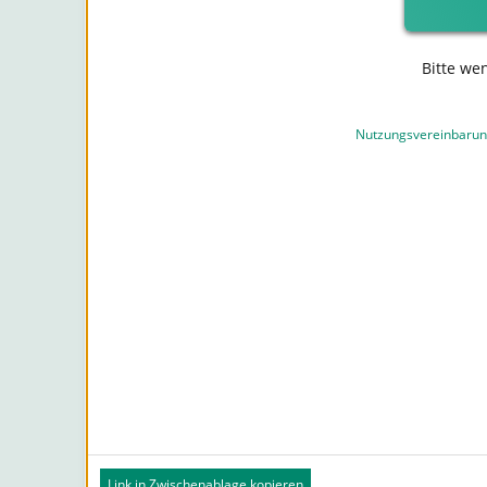
Bitte we
Nutzungsvereinbaru
Link in Zwischenablage kopieren