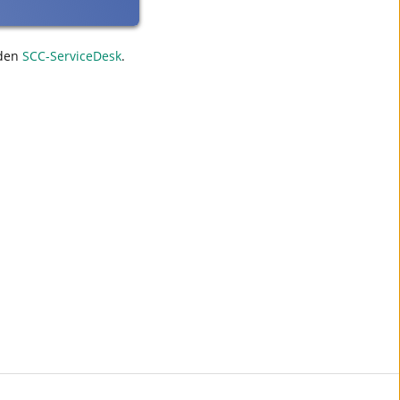
den
SCC-ServiceDesk
.