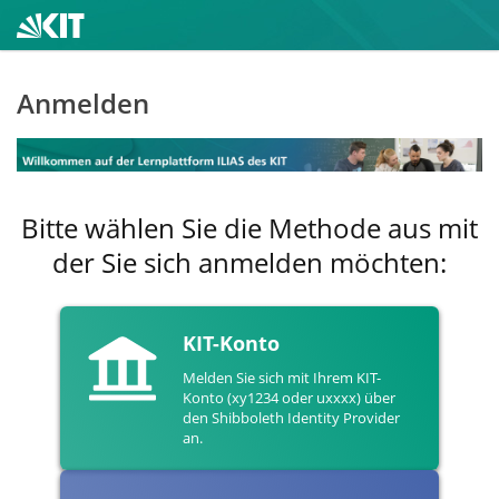
Anmelden
Bitte wählen Sie die Methode aus mit
der Sie sich anmelden möchten:
KIT-Konto
Melden Sie sich mit Ihrem KIT-
Konto (xy1234 oder uxxxx) über
den Shibboleth Identity Provider
an.