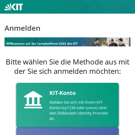
Anmelden
Bitte wählen Sie die Methode aus mit
der Sie sich anmelden möchten:
KIT-Konto
Melden Sie sich mit Ihrem KIT-
Konto (xy1234 oder uxxxx) über
den Shibboleth Identity Provider
an.