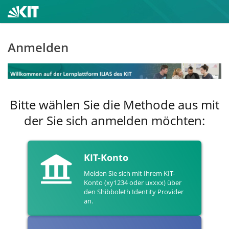
Anmelden
Bitte wählen Sie die Methode aus mit
der Sie sich anmelden möchten:
KIT-Konto
Melden Sie sich mit Ihrem KIT-
Konto (xy1234 oder uxxxx) über
den Shibboleth Identity Provider
an.