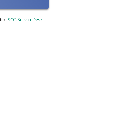
den
SCC-ServiceDesk
.