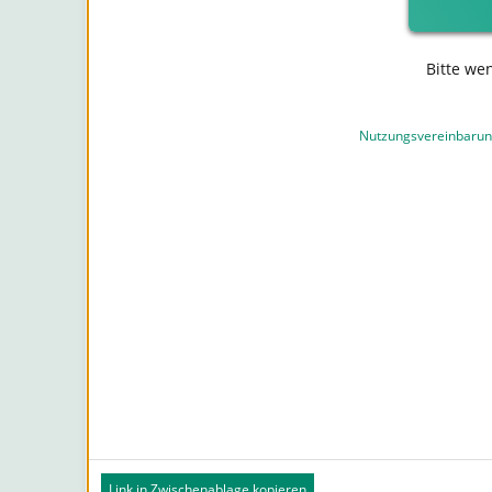
Bitte we
Nutzungsvereinbaru
Link in Zwischenablage kopieren