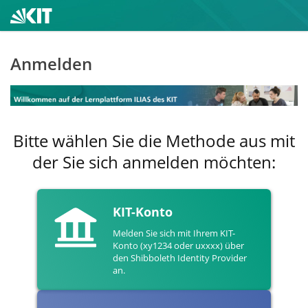
Anmelden
Bitte wählen Sie die Methode aus mit
der Sie sich anmelden möchten:
KIT-Konto
Melden Sie sich mit Ihrem KIT-
Konto (xy1234 oder uxxxx) über
den Shibboleth Identity Provider
an.