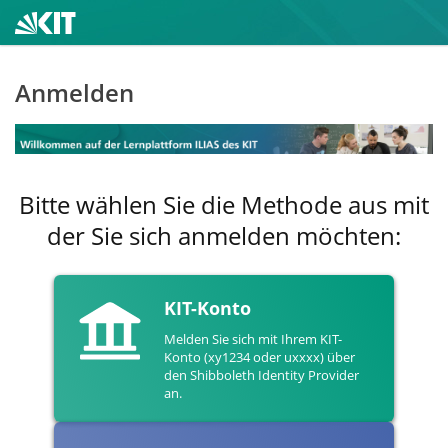
Anmelden
Bitte wählen Sie die Methode aus mit
der Sie sich anmelden möchten:
KIT-Konto
Melden Sie sich mit Ihrem KIT-
Konto (xy1234 oder uxxxx) über
den Shibboleth Identity Provider
an.