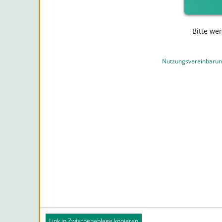
Bitte we
Nutzungsvereinbaru
Link in Zwischenablage kopieren