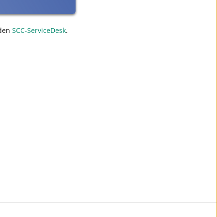
den
SCC-ServiceDesk
.