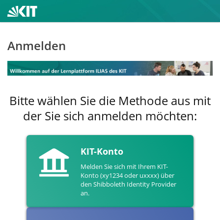
Anmelden
Bitte wählen Sie die Methode aus mit
der Sie sich anmelden möchten:
KIT-Konto
Melden Sie sich mit Ihrem KIT-
Konto (xy1234 oder uxxxx) über
den Shibboleth Identity Provider
an.