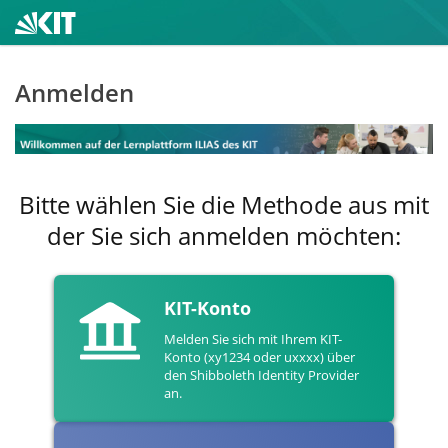
Anmelden
Bitte wählen Sie die Methode aus mit
der Sie sich anmelden möchten:
KIT-Konto
Melden Sie sich mit Ihrem KIT-
Konto (xy1234 oder uxxxx) über
den Shibboleth Identity Provider
an.