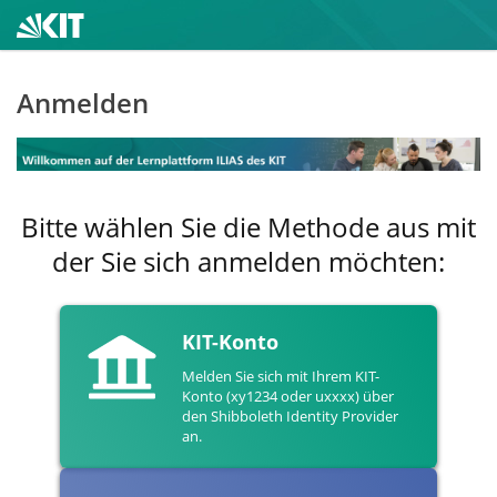
Anmelden
Bitte wählen Sie die Methode aus mit
der Sie sich anmelden möchten:
KIT-Konto
Melden Sie sich mit Ihrem KIT-
Konto (xy1234 oder uxxxx) über
den Shibboleth Identity Provider
an.