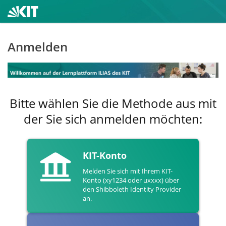
Anmelden
Bitte wählen Sie die Methode aus mit
der Sie sich anmelden möchten:
KIT-Konto
Melden Sie sich mit Ihrem KIT-
Konto (xy1234 oder uxxxx) über
den Shibboleth Identity Provider
an.