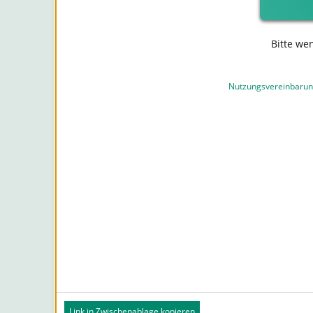
Bitte we
Nutzungsvereinbaru
Link in Zwischenablage kopieren