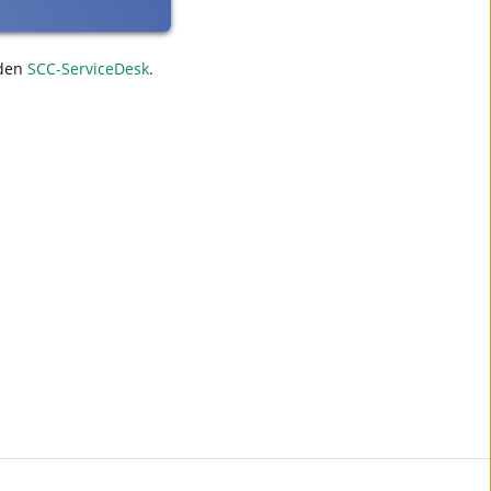
den
SCC-ServiceDesk
.