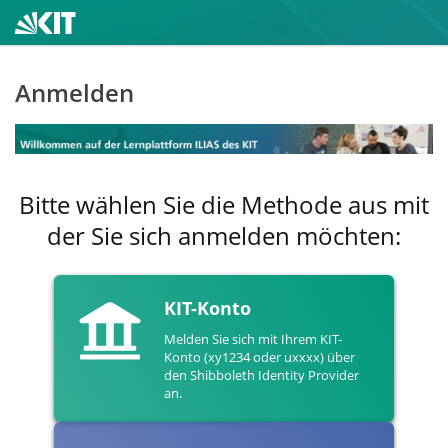
Anmelden
Bitte wählen Sie die Methode aus mit
der Sie sich anmelden möchten:
KIT-Konto
Melden Sie sich mit Ihrem KIT-
Konto (xy1234 oder uxxxx) über
den Shibboleth Identity Provider
an.