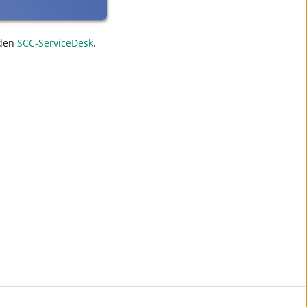
den
SCC-ServiceDesk
.