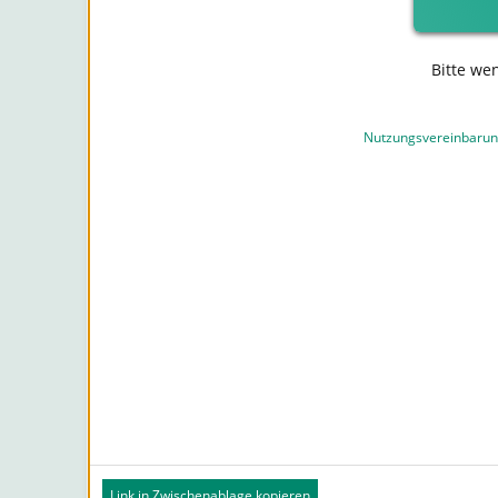
Bitte we
Nutzungsvereinbaru
Link in Zwischenablage kopieren