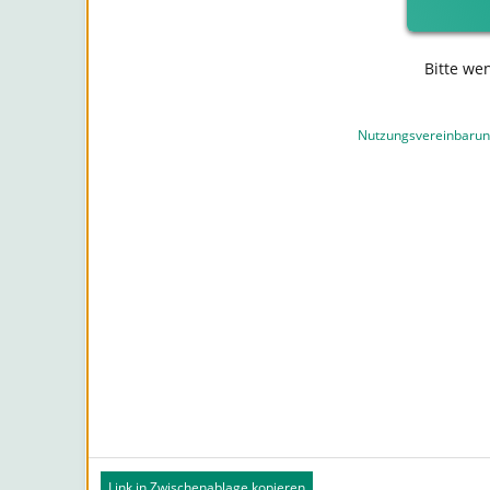
Bitte we
Nutzungsvereinbaru
Link in Zwischenablage kopieren