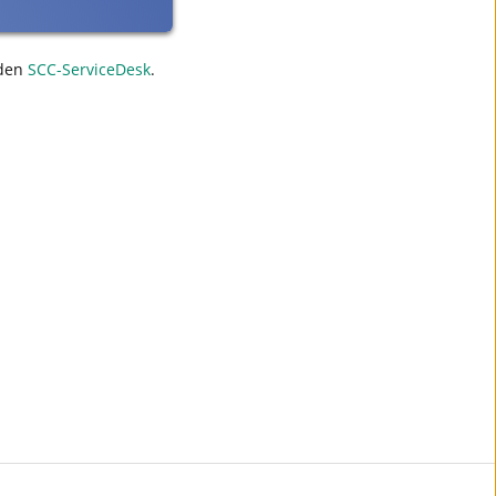
den
SCC-ServiceDesk
.