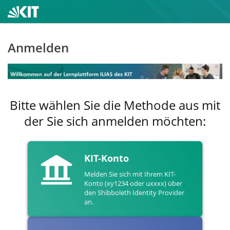
Anmelden
Bitte wählen Sie die Methode aus mit
der Sie sich anmelden möchten:
KIT-Konto
Melden Sie sich mit Ihrem KIT-
Konto (xy1234 oder uxxxx) über
den Shibboleth Identity Provider
an.