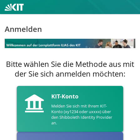
Anmelden
Bitte wählen Sie die Methode aus mit
der Sie sich anmelden möchten:
KIT-Konto
Melden Sie sich mit Ihrem KIT-
Konto (xy1234 oder uxxxx) über
den Shibboleth Identity Provider
an.