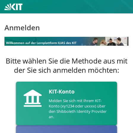
Anmelden
Bitte wählen Sie die Methode aus mit
der Sie sich anmelden möchten:
KIT-Konto
Melden Sie sich mit Ihrem KIT-
Konto (xy1234 oder uxxxx) über
den Shibboleth Identity Provider
an.