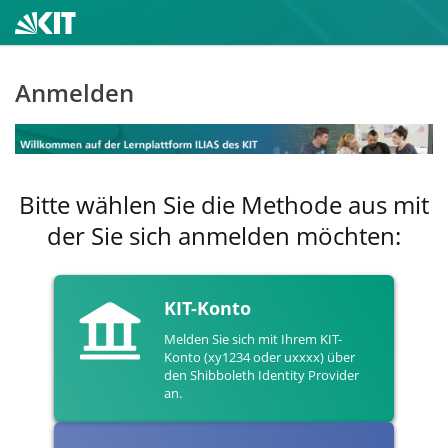
Anmelden
Bitte wählen Sie die Methode aus mit
der Sie sich anmelden möchten:
KIT-Konto
Melden Sie sich mit Ihrem KIT-
Konto (xy1234 oder uxxxx) über
den Shibboleth Identity Provider
an.