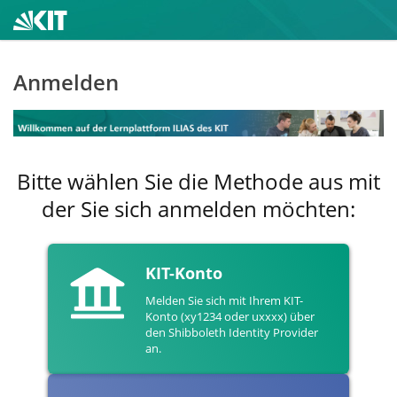
Anmelden
Bitte wählen Sie die Methode aus mit
der Sie sich anmelden möchten:
KIT-Konto
Melden Sie sich mit Ihrem KIT-
Konto (xy1234 oder uxxxx) über
den Shibboleth Identity Provider
an.