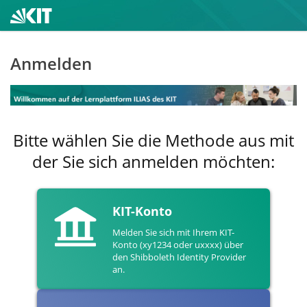
Anmelden
Bitte wählen Sie die Methode aus mit
der Sie sich anmelden möchten:
KIT-Konto
Melden Sie sich mit Ihrem KIT-
Konto (xy1234 oder uxxxx) über
den Shibboleth Identity Provider
an.