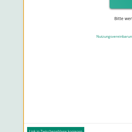
Bitte we
Nutzungsvereinbaru
Link in Zwischenablage kopieren