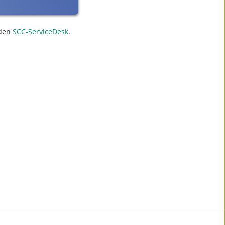
den
SCC-ServiceDesk
.