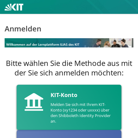
Anmelden
Bitte wählen Sie die Methode aus mit
der Sie sich anmelden möchten:
KIT-Konto
Melden Sie sich mit Ihrem KIT-
Konto (xy1234 oder uxxxx) über
den Shibboleth Identity Provider
an.