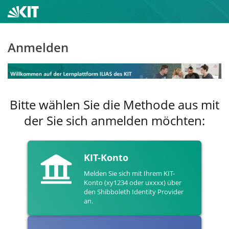
Anmelden
Bitte wählen Sie die Methode aus mit
der Sie sich anmelden möchten:
KIT-Konto
Melden Sie sich mit Ihrem KIT-
Konto (xy1234 oder uxxxx) über
den Shibboleth Identity Provider
an.