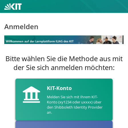
Anmelden
Bitte wählen Sie die Methode aus mit
der Sie sich anmelden möchten:
KIT-Konto
Melden Sie sich mit Ihrem KIT-
Konto (xy1234 oder uxxxx) über
den Shibboleth Identity Provider
an.