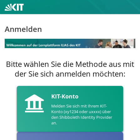
Anmelden
Bitte wählen Sie die Methode aus mit
der Sie sich anmelden möchten:
KIT-Konto
Melden Sie sich mit Ihrem KIT-
Konto (xy1234 oder uxxxx) über
den Shibboleth Identity Provider
an.