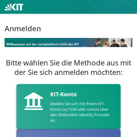
Anmelden
Bitte wählen Sie die Methode aus mit
der Sie sich anmelden möchten:
KIT-Konto
Melden Sie sich mit Ihrem KIT-
Konto (xy1234 oder uxxxx) über
den Shibboleth Identity Provider
an.