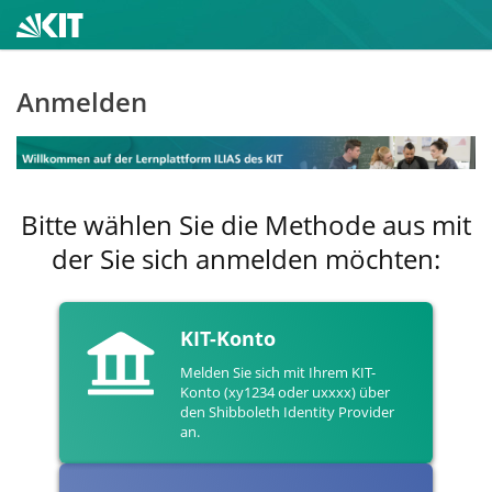
Anmelden
Bitte wählen Sie die Methode aus mit
der Sie sich anmelden möchten:
KIT-Konto
Melden Sie sich mit Ihrem KIT-
Konto (xy1234 oder uxxxx) über
den Shibboleth Identity Provider
an.