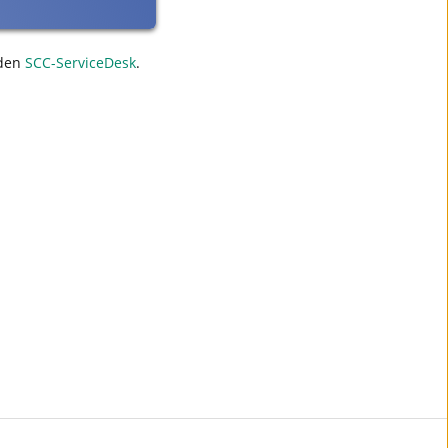
den
SCC-ServiceDesk
.