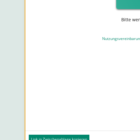
Bitte we
Nutzungsvereinbaru
Link in Zwischenablage kopieren