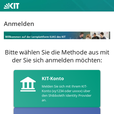
Anmelden
Bitte wählen Sie die Methode aus mit
der Sie sich anmelden möchten:
KIT-Konto
Melden Sie sich mit Ihrem KIT-
Konto (xy1234 oder uxxxx) über
den Shibboleth Identity Provider
an.