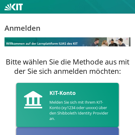
Anmelden
Bitte wählen Sie die Methode aus mit
der Sie sich anmelden möchten:
KIT-Konto
Melden Sie sich mit Ihrem KIT-
Konto (xy1234 oder uxxxx) über
den Shibboleth Identity Provider
an.