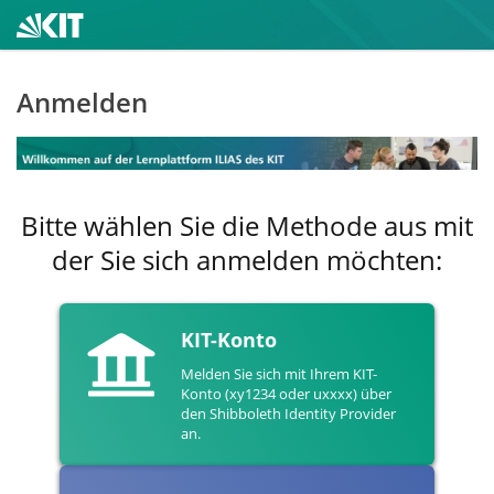
Anmelden
Bitte wählen Sie die Methode aus mit
der Sie sich anmelden möchten:
KIT-Konto
Melden Sie sich mit Ihrem KIT-
Konto (xy1234 oder uxxxx) über
den Shibboleth Identity Provider
an.